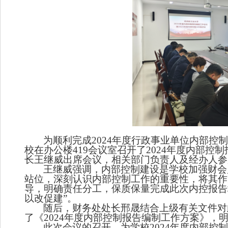
为
顺利完成
2024年度行政事业单位内部控
校
在
办公楼
419会议室
召开了
2024年度内部控
长
王继威
出席会议，相关部门负责人
及经办人
参
王继威
强调，内部控制
建设
是学校
加强财会
站位，深刻认识内部控制工作的重要性，将其作
导，明确责任分工，
保质保量完成此次内控报告
以改促建”
。
随后，财务处处长邢晟结合上级有关文件对
了《
2024年度内部控制报告编制工作方案》
，
此次会议的召开，为学校
2024年度内部控